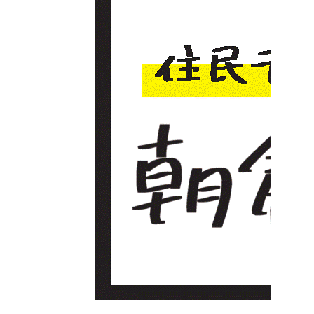
通ア
クセ
ス
ご
意
見・
お問
い合
せ