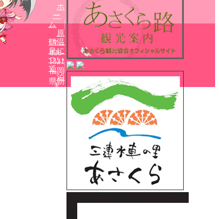
ホ
ー
ム
原
鶴温
〒
泉に
838-
つい
1521
て
福岡
泊
県朝
ま
倉市
る
杷木
休
志波
む・
浸か
26-
る
12
食
べ
る
見
る・
買
う・
楽し
む
交